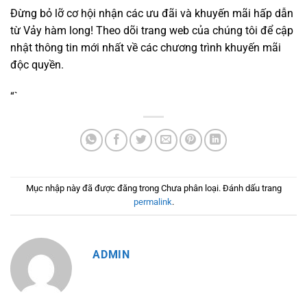
Đừng bỏ lỡ cơ hội nhận các ưu đãi và khuyến mãi hấp dẫn
từ Vảy hàm long! Theo dõi trang web của chúng tôi để cập
nhật thông tin mới nhất về các chương trình khuyến mãi
độc quyền.
“`
Mục nhập này đã được đăng trong Chưa phân loại. Đánh dấu trang
permalink
.
ADMIN