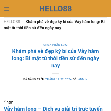
Chuyển
HELLO88
đến
nội
dung
HELLO88
-
Khám phá vẻ đẹp kỳ bí của Vảy hàm long: Bí
mật từ thời tiền sử đến ngày nay
CHƯA PHÂN LOẠI
Khám phá vẻ đẹp kỳ bí của Vảy hàm
long: Bí mật từ thời tiền sử đến ngày
nay
ĐÃ ĐĂNG TRÊN
THÁNG 12 27, 2024
BỞI
ADMIN
“`html
Vảy hàm long – Dịch vụ giải trí trực tuyến