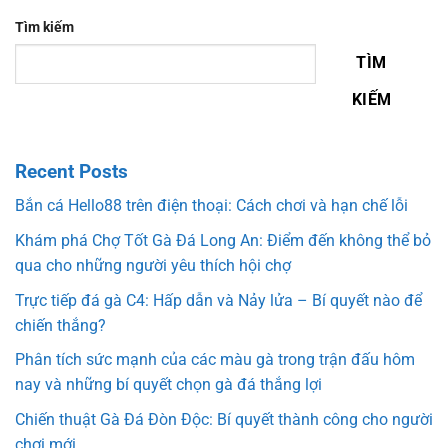
Tìm kiếm
TÌM
KIẾM
Recent Posts
Bắn cá Hello88 trên điện thoại: Cách chơi và hạn chế lỗi
Khám phá Chợ Tốt Gà Đá Long An: Điểm đến không thể bỏ
qua cho những người yêu thích hội chợ
Trực tiếp đá gà C4: Hấp dẫn và Nảy lửa – Bí quyết nào để
chiến thắng?
Phân tích sức mạnh của các màu gà trong trận đấu hôm
nay và những bí quyết chọn gà đá thắng lợi
Chiến thuật Gà Đá Đòn Độc: Bí quyết thành công cho người
chơi mới