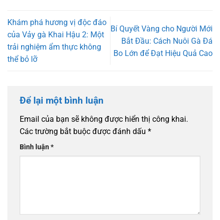
Khám phá hương vị độc đáo
Bí Quyết Vàng cho Người Mới
của Vảy gà Khai Hậu 2: Một
Bắt Đầu: Cách Nuôi Gà Đá
trải nghiệm ẩm thực không
Bo Lớn để Đạt Hiệu Quả Cao
thể bỏ lỡ
Để lại một bình luận
Email của bạn sẽ không được hiển thị công khai.
Các trường bắt buộc được đánh dấu
*
Bình luận
*